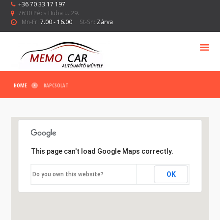
+36 70 33 17 197
7630 Pécs Huba u. 29.
Mn-Fr:
7.00 - 16.00
St-Sn:
Zárva
HOME
KAPCSOLAT
KAPCSOLAT
This page can't load Google Maps correctly.
OK
Do you own this website?